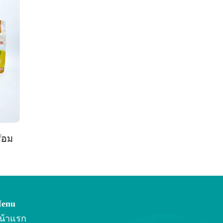
้อม
enu
น้าแรก