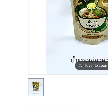
⚲
Hover to zoo