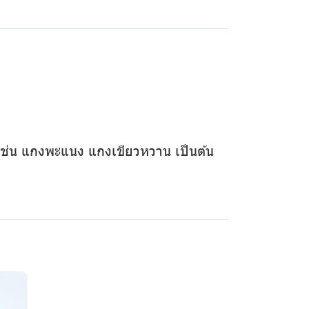
างๆ เช่น แกงพะแนง แกงเขียวหวาน เป็นต้น